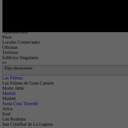
Compra
Compra
Tipo
Elija tipos
Apartamentos
Pisos
Locales Comerciales
Oficinas
Terrenos
Edificios Singulares
En
Elija ubicaciones
Las Palmas
Las Palmas de Gran Canaria
Morro Jable
Madrid
Madrid
Santa Cruz Tenerife
Arico
Icod
Los Realejos
San Cristóbal de La Laguna