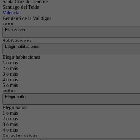
Santa Cruz de Tenerife
Santiago del Teide
Valencia
Benifairó de la Valldigna
Zona
Elija zonas
Habitaciones
Elegir habitaciones
Elegir habitaciones
1 o más
2 o más
3 o más
4 o más
5 o más
Baños
Elegir baños
Elegir baños
1 o más
2 o más
3 o más
4 o más
Características